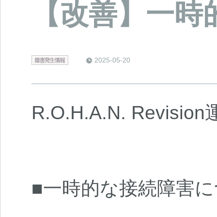
【改善】一時
2025-05-20
t
R.O.H.A.N. Revi
■一時的な接続障害に