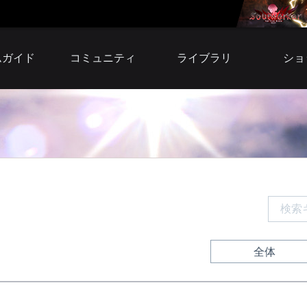
ムガイド
コミュニティ
ライブラリ
ショ
自由掲示板
小説
アイテ
募集掲示板
壁紙
プレミア
スクリーンショット
サウンドトラック
ウェ
ファンサイト
ファンサイトキット
BI
シリア
利用
全体