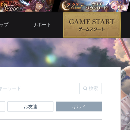
ップ
サポート
ムモール
よくある質問
ムサービス
お問い合わせ
ブ倉庫
運営ポリシー
G5
利用規約
ルコード
検索
ガイド
お友達
ギルド