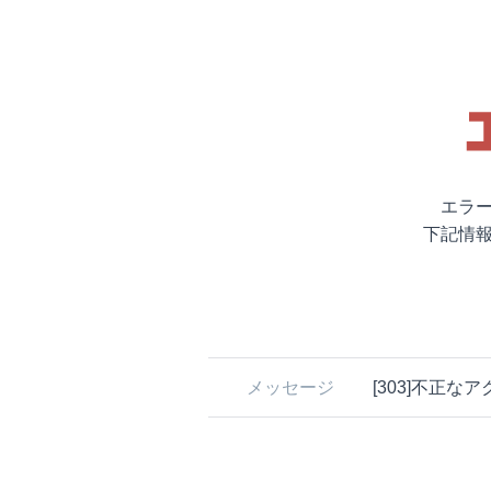
エラ
下記情
メッセージ
[303]不正な