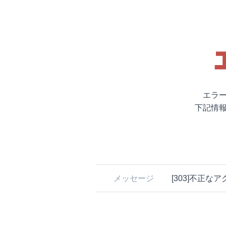
エラ
下記情
メッセージ
[303]不正な