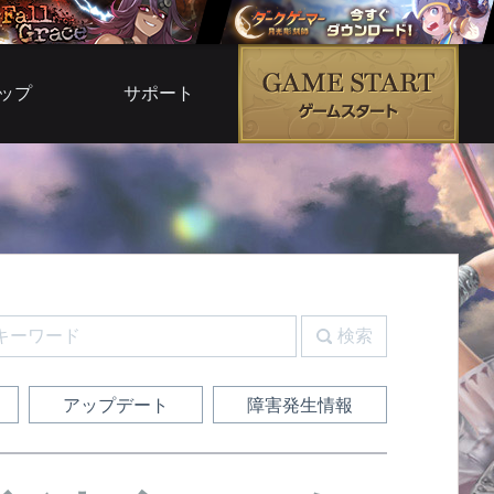
ップ
サポート
ムモール
よくある質問
ムサービス
お問い合わせ
ブ倉庫
運営ポリシー
G5
利用規約
ルコード
検索
ガイド
アップデート
障害発生情報