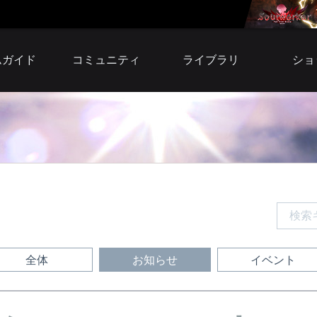
ムガイド
コミュニティ
ライブラリ
ショ
自由掲示板
小説
アイテ
募集掲示板
壁紙
プレミア
スクリーンショット
サウンドトラック
ウェ
ファンサイト
ファンサイトキット
BI
シリア
利用
全体
お知らせ
イベント