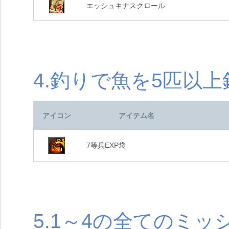
エッシュキナスクロール
4.釣りで魚を5匹以
アイコン
アイテム名
7等兵EXP袋
5.1～4の全てのミ