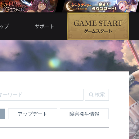
ップ
サポート
ムモール
よくある質問
ムサービス
お問い合わせ
ブ倉庫
運営ポリシー
G5
利用規約
ルコード
検索
ガイド
アップデート
障害発生情報