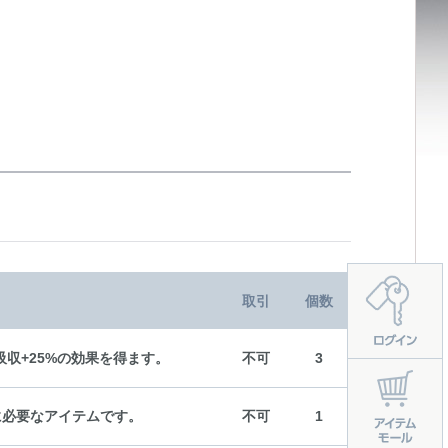
取引
個数
収+25%の効果を得ます。
不可
3
に必要なアイテムです。
不可
1