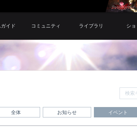
ムガイド
コミュニティ
ライブラリ
ショ
自由掲示板
小説
アイテ
募集掲示板
壁紙
プレミア
スクリーンショット
サウンドトラック
ウェ
ファンサイト
ファンサイトキット
BI
シリア
利用
全体
お知らせ
イベント