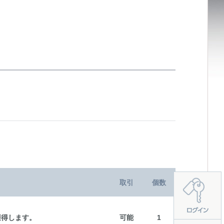
取引
個数
獲得します。
可能
1