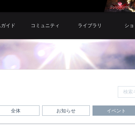
ムガイド
コミュニティ
ライブラリ
ショ
自由掲示板
小説
アイテ
募集掲示板
壁紙
プレミア
スクリーンショット
サウンドトラック
ウェ
ファンサイト
ファンサイトキット
BI
シリア
利用
全体
お知らせ
イベント