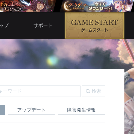
ップ
サポート
ムモール
よくある質問
ムサービス
お問い合わせ
ブ倉庫
運営ポリシー
G5
利用規約
ルコード
検索
ガイド
アップデート
障害発生情報