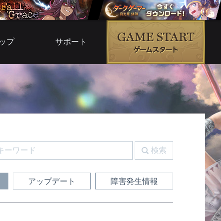
ップ
サポート
ムモール
よくある質問
ムサービス
お問い合わせ
ブ倉庫
運営ポリシー
G5
利用規約
ルコード
検索
ガイド
アップデート
障害発生情報