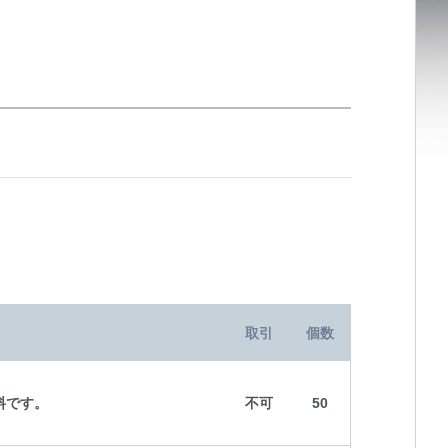
取引
個数
料です。
不可
50