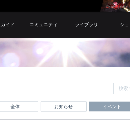
ムガイド
コミュニティ
ライブラリ
ショ
自由掲示板
小説
アイテ
募集掲示板
壁紙
プレミア
スクリーンショット
サウンドトラック
ウェ
ファンサイト
ファンサイトキット
BI
シリア
利用
全体
お知らせ
イベント