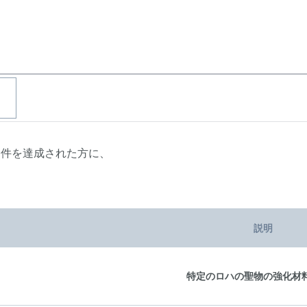
条件を達成された方に、
！
説明
特定のロハの聖物の強化材