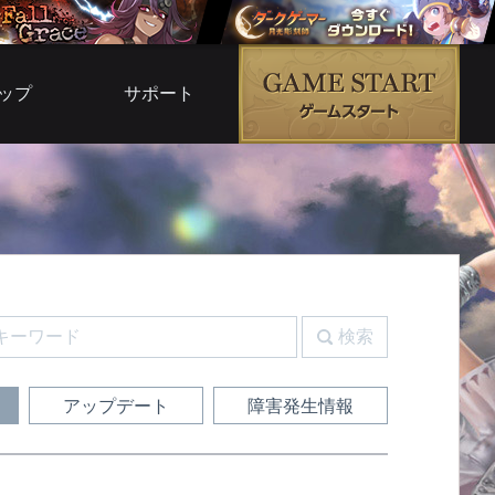
ップ
サポート
ムモール
よくある質問
ムサービス
お問い合わせ
ブ倉庫
運営ポリシー
G5
利用規約
ルコード
検索
ガイド
アップデート
障害発生情報