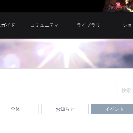
ムガイド
コミュニティ
ライブラリ
ショ
自由掲示板
小説
アイテ
募集掲示板
壁紙
プレミア
スクリーンショット
サウンドトラック
ウェ
ファンサイト
ファンサイトキット
BI
シリア
利用
全体
お知らせ
イベント