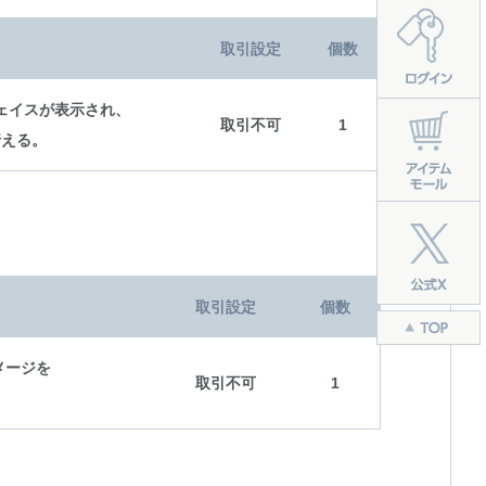
取引設定
個数
ェイスが表示され、
取引不可
1
行える。
取引設定
個数
メージを
取引不可
1