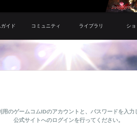
ムガイド
コミュニティ
ライブラリ
ショ
自由掲示板
小説
アイテ
募集掲示板
壁紙
プレミア
スクリーンショット
サウンドトラック
ウェ
ファンサイト
ファンサイトキット
BI
シリア
利用
利用のゲームコムIDのアカウントと、パスワードを入力
公式サイトへのログインを行ってください。